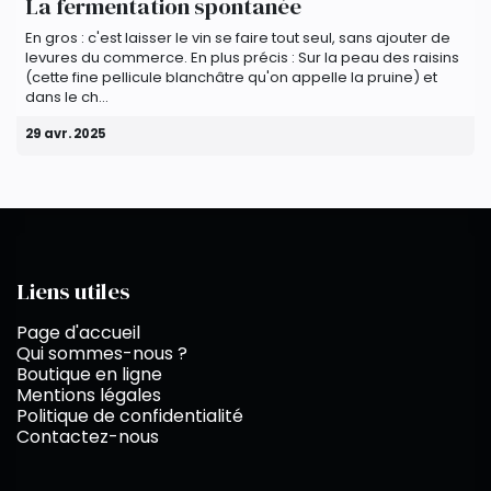
La fermentation spontanée
En gros : c'est laisser le vin se faire tout seul, sans ajouter de
levures du commerce. En plus précis : Sur la peau des raisins
(cette fine pellicule blanchâtre qu'on appelle la pruine) et
dans le ch...
29 avr. 2025
Liens utiles
Page d'accueil
Qui sommes-nous ?
Boutique en ligne
Mentions légales
Politique de confidentialité
Contactez-nous