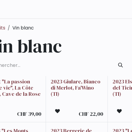
Qui sommes-nous ?
Contact
its
Vin blanc
in blanc
 "La passion
2023 Giulare, Bianco
2023 El
e vie", La Côte
di Merlot, Fa'Wino
del Tic
 Cave de la Rose
(TI)
(TI)
CHF
39,00
CHF
22,00
 "Les Monts
2023 Bergerie de
2023 "L