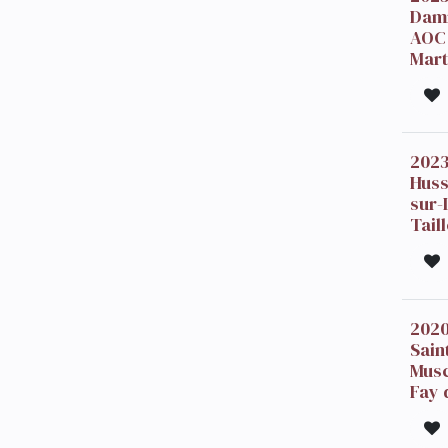
Damn
AOC 
Mart
2023
Huss
sur-
Tail
2020
Sain
Musc
Fay