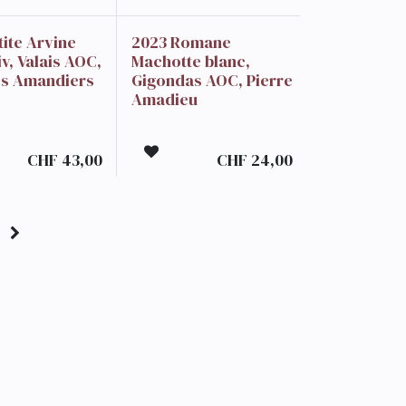
tite Arvine
2023 Romane
v, Valais AOC,
Machotte blanc,
es Amandiers
Gigondas AOC, Pierre
Amadieu
CHF
43,00
CHF
24,00