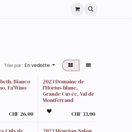
En vedette
Trier par :
sbeth, Bianco
2023 Domaine de
ino, Fa'Wino
l'Hortus blanc,
Grande Cuvée, Val de
Montferrand
CHF
26,00
CHF
33,00
es Culs de
2023 Menetou-Salon