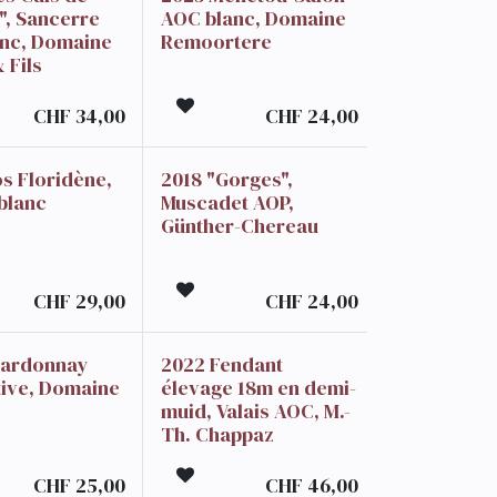
", Sancerre
AOC blanc, Domaine
nc, Domaine
Remoortere
 Fils
CHF
34,00
CHF
24,00
os Floridène,
2018 "Gorges",
blanc
Muscadet AOP,
Günther-Chereau
CHF
29,00
CHF
24,00
hardonnay
2022 Fendant
tive, Domaine
élevage 18m en demi-
muid, Valais AOC, M.-
Th. Chappaz
CHF
25,00
CHF
46,00