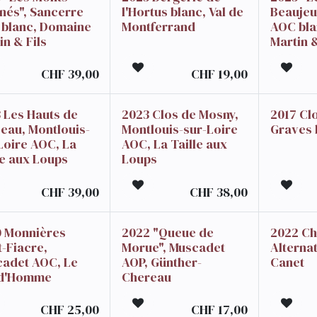
és", Sancerre
l'Hortus blanc, Val de
Beaujeu
blanc, Domaine
Montferrand
AOC bla
in & Fils
Martin &
CHF
39,00
CHF
19,00
 Les Hauts de
2023 Clos de Mosny,
2017 Cl
eau, Montlouis-
Montlouis-sur-Loire
Graves 
Loire AOC, La
AOC, La Taille aux
le aux Loups
Loups
CHF
39,00
CHF
38,00
 Monnières
2022 "Queue de
2022 C
t-Fiacre,
Morue", Muscadet
Alterna
adet AOC, Le
AOP, Günther-
Canet
 d'Homme
Chereau
CHF
25,00
CHF
17,00