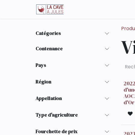
Se rendre au contenu
La boutique en ligne
Produ
Catégories
V
Contenance
Pays
Région
2022
d'un
AOC,
Appellation
d'Or
Type d'agriculture
Fourchette de prix
2023