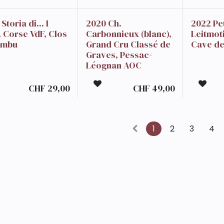
Storia di... I
2020 Ch.
2022 Pe
, Corse VdF, Clos
Carbonnieux (blanc),
Leitmoti
ombu
Grand Cru Classé de
Cave d
Graves, Pessac-
Léognan AOC
CHF
29,00
CHF
49,00
1
2
3
4