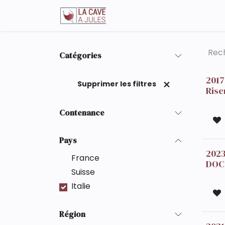
Se rendre au contenu
La boutique en ligne
Catégories
201
Supprimer les filtres
Rise
Contenance
Pays
2023 
France
DOC,
Suisse
Italie
Région