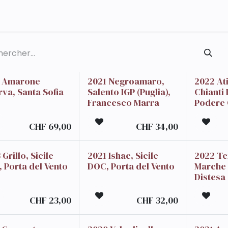
Qui sommes-nous ?
Contact
7 Amarone
2021 Negroamaro,
2022 Ati
rva, Santa Sofia
Salento IGP (Puglia),
Chianti
Francesco Marra
Podere 
CHF
69,00
CHF
34,00
Grillo, Sicile
2021 Ishac, Sicile
2022 Te
 Porta del Vento
DOC, Porta del Vento
Marche 
Distesa
CHF
23,00
CHF
32,00