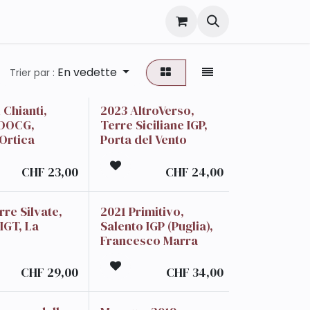
En vedette
Trier par :
 Chianti,
2023 AltroVerso,
 DOCG,
Terre Siciliane IGP,
Ortica
Porta del Vento
CHF
23,00
CHF
24,00
rre Silvate,
2021 Primitivo,
IGT, La
Salento IGP (Puglia),
Francesco Marra
CHF
29,00
CHF
34,00