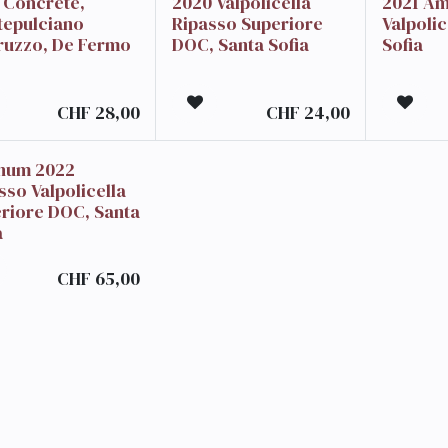
 Concrete,
2020 Valpolicella
2021 Am
epulciano
Ripasso Superiore
Valpolic
ruzzo, De Fermo
DOC, Santa Sofia
Sofia
CHF
28,00
CHF
24,00
num 2022
sso Valpolicella
riore DOC, Santa
a
CHF
65,00