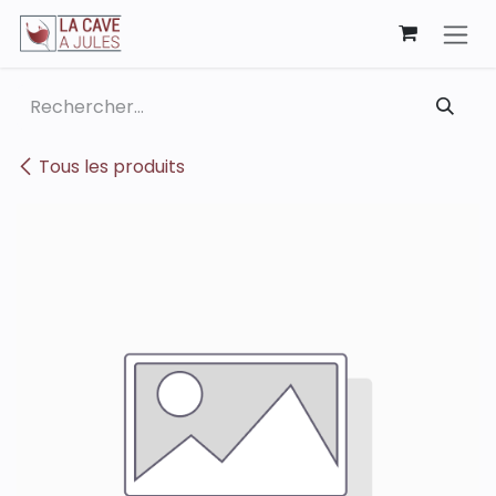
Se rendre au contenu
Tous les produits