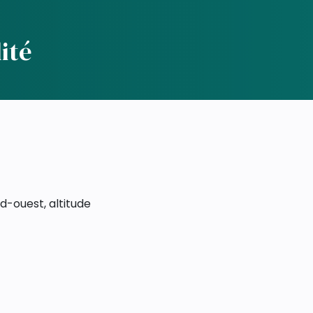
ité
rd-ouest, altitude