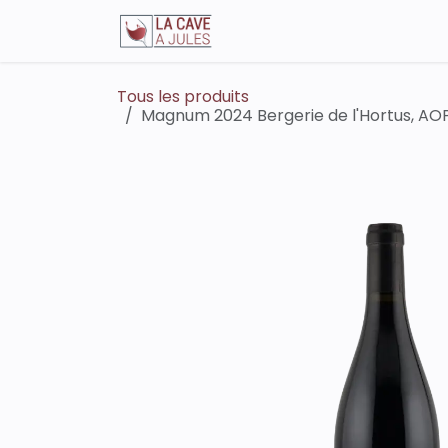
Se rendre au contenu
La boutique en ligne
Tous les produits
Magnum 2024 Bergerie de l'Hortus, AOP 