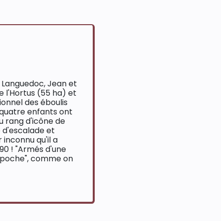
u Languedoc, Jean et
 l'Hortus (55 ha) et
tionnel des éboulis
 quatre enfants ont
au rang d'icône de
 d'escalade et
 inconnu qu'il a
990 ! "Armés d'une
n poche", comme on