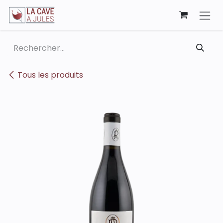
Se rendre au contenu
Tous les produits