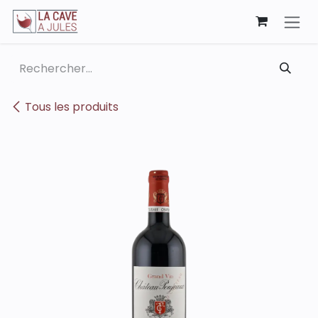
Se rendre au contenu
Tous les produits