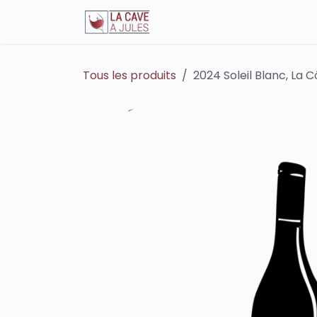
Se rendre au contenu
La boutique en ligne
Tous les produits
2024 Soleil Blanc, La