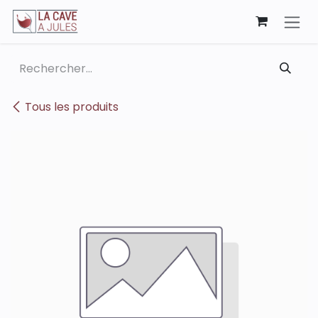
Se rendre au contenu
Tous les produits