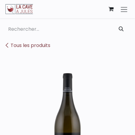
Se rendre au contenu
Tous les produits