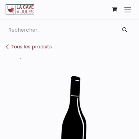
Se rendre au contenu
Tous les produits