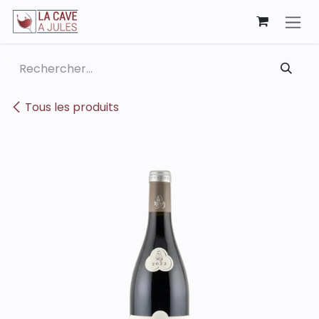
Se rendre au contenu
Tous les produits