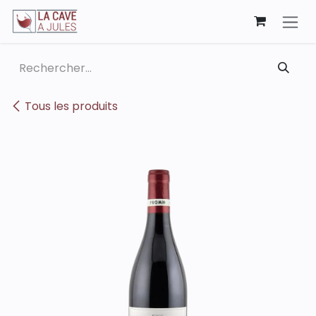
Se rendre au contenu
Tous les produits