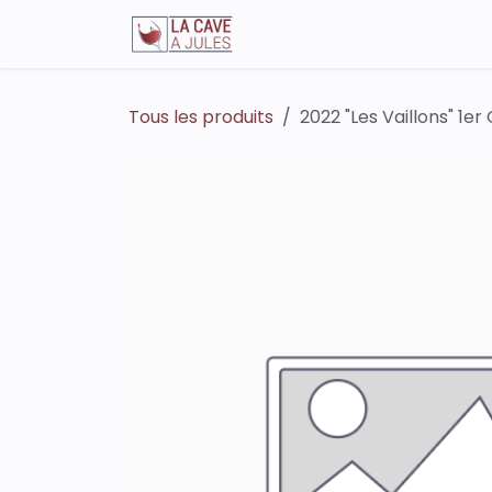
Se rendre au contenu
La boutique en ligne
Tous les produits
2022 "Les Vaillons" 1er