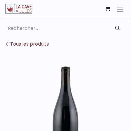
Se rendre au contenu
Tous les produits