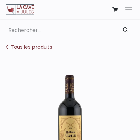
Se rendre au contenu
Tous les produits