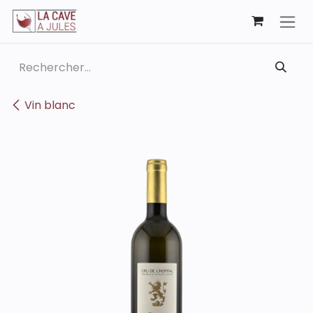
Se rendre au contenu
Vin blanc