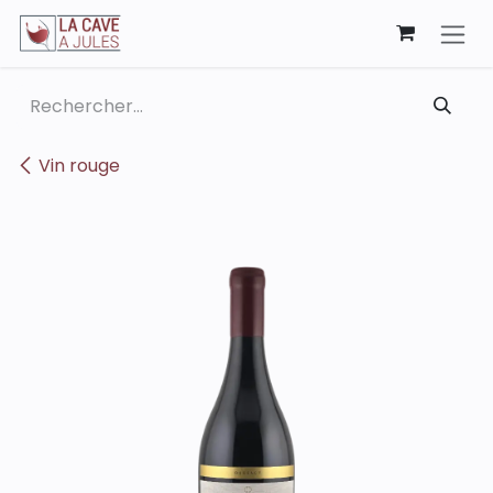
Se rendre au contenu
Vin rouge