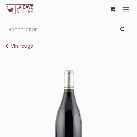
Se rendre au contenu
Vin rouge