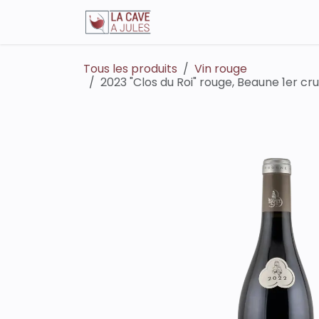
Se rendre au contenu
La boutique en ligne
Tous les produits
Vin rouge
2023 "Clos du Roi" rouge, Beaune 1er 