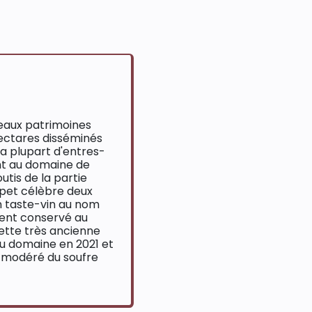
eaux patrimoines
hectares disséminés
 la plupart d'entres-
nt au domaine de
utis de la partie
apet célèbre deux
Un taste-vin au nom
ment conservé au
ette très ancienne
au domaine en 2021 et
us modéré du soufre