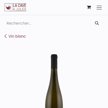
Se rendre au contenu
Vin blanc